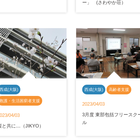
ー」 (さわやか荘）
西成(大阪)
西成(大阪)
高齢者支援
救護・生活困窮者支援
2023/04/03
3月度 東部包括フリースク
023/04/03
ル
桜と共に…（JIKYO）