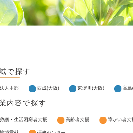
域で探す
法人本部
西成(大阪)
東淀川(大阪)
高島
業内容で探す
救護・生活困窮者支援
高齢者支援
障がい者支
地域貢献
研修センター