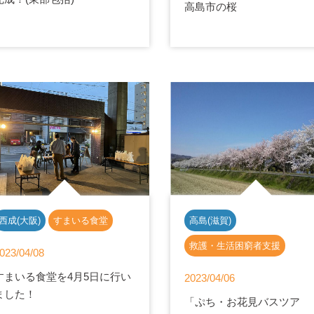
高島市の桜
西成(大阪)
すまいる食堂
高島(滋賀)
救護・生活困窮者支援
023/04/08
すまいる食堂を4月5日に行い
2023/04/06
ました！
「ぷち・お花見バスツア