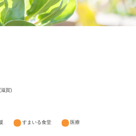
(滋賀)
援
すまいる食堂
医療