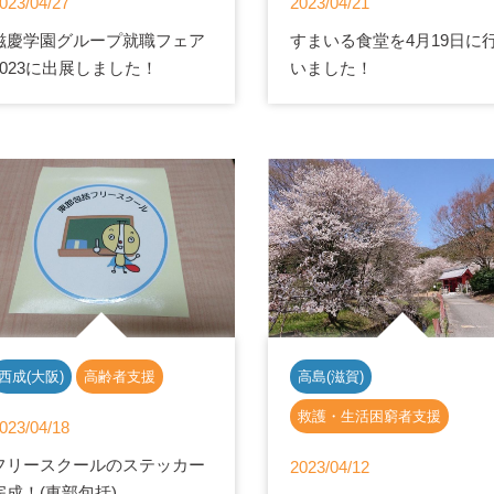
023/04/27
2023/04/21
滋慶学園グループ就職フェア
すまいる食堂を4月19日に
2023に出展しました！
いました！
西成(大阪)
高齢者支援
高島(滋賀)
救護・生活困窮者支援
023/04/18
フリースクールのステッカー
2023/04/12
完成！(東部包括)