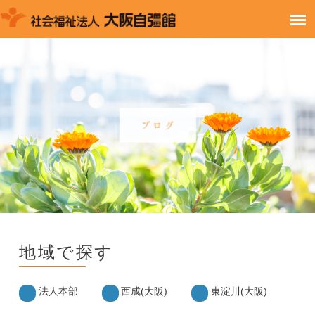
地域で探す
法人本部
西成(大阪)
東淀川(大阪)