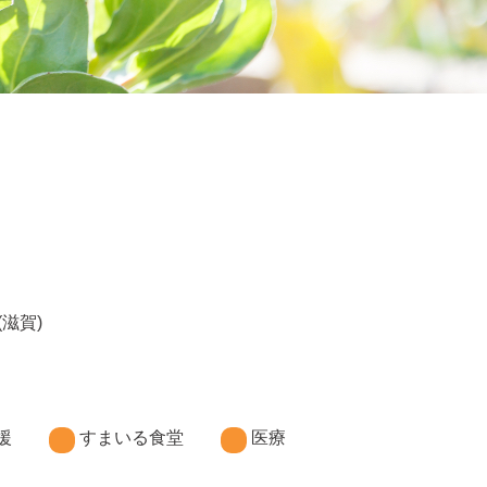
(滋賀)
援
すまいる食堂
医療