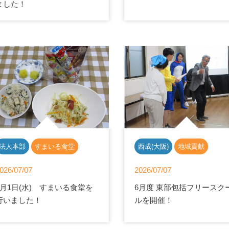
ました！
法人本部
すまいる食堂
西成(大阪)
地域貢献
026/07/07
2026/07/07
7月1日(水) すまいる食堂を
6月度 東部包括フリースク
行いました！
ルを開催！