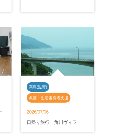
高島(滋賀)
救護・生活困窮者支援
ー
2026/07/06
日帰り旅行 角川ヴィラ