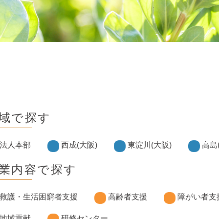
域で探す
法人本部
西成(大阪)
東淀川(大阪)
高島
業内容で探す
救護・生活困窮者支援
高齢者支援
障がい者支
地域貢献
研修センター