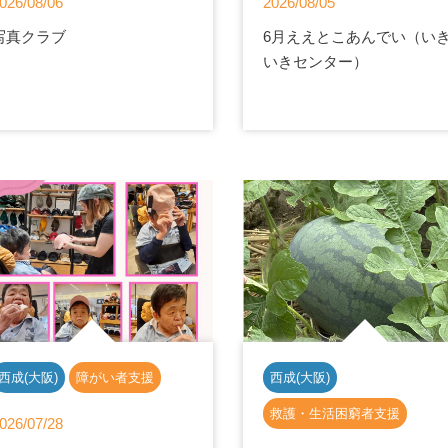
026/08/06
2026/08/05
写真クラブ
6月ええとこあんでい（い
いきセンター）
西成(大阪)
障がい者支援
西成(大阪)
救護・生活困窮者支援
026/07/28