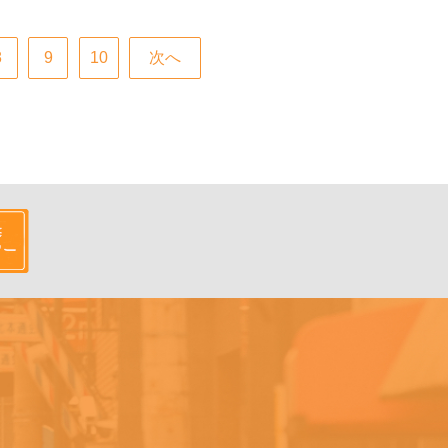
8
9
10
次へ