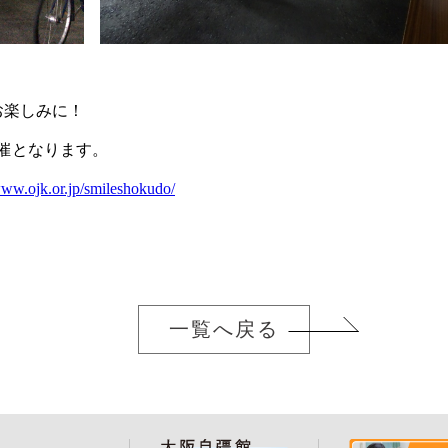
。
お楽しみに！
開催となります。
www.ojk.or.jp/smileshokudo/
一覧へ戻る