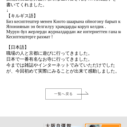
書いてくれました。
↓
【キルギス語】
Биз кесиптештер менен Киото шаарына ойногону барып келд
Япониянын эн белгилуу храмдарды коруп келдик .
Мурун бул жерлерди журналдардан же интернеттен гана корсо
Кесиптештерге рахмат !
【日本語】
職場の人と京都に遊びに行ってきました。
日本で一番有名なお寺に行ってきました。
今までは雑誌やインターネットでみていただけでした
が、今回初めて実際にみることが出来て感動しました。
一覧へ戻る