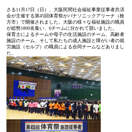
さる11月17日（日）、大阪民間社会福祉事業従事者共済
会が主催する第45回体育祭がパナソニックアリーナ（枚
方市）で開催されました。大阪の様々な福祉施設の職員
が総勢1800名集い、6チームに分かれて競いました。
保育士によるチームや母子の生活施設のチーム、高齢者
施設のチーム、そして私たちの成人施設と障がい者の就
労施設（セルプ）の職員による合同チームなどありまし
た。