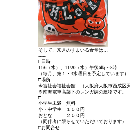
そして、来月のすまいる食堂は…
-----
□日時
11/6（水）、11/20（水）午後6時～8時
（毎月、第１・3水曜日を予定しています）
□場所
今宮社会福祉会館 （大阪府大阪市西成区天下
※南海電車高架下のレンガ調の建物です。
□
小学生未満 無料
小・中学生 １００円
おとな ２００円
（同伴者に限らせていただいております）
□お問合せ