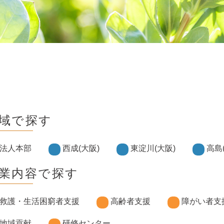
域で探す
法人本部
西成(大阪)
東淀川(大阪)
高島
業内容で探す
救護・生活困窮者支援
高齢者支援
障がい者支
地域貢献
研修センター