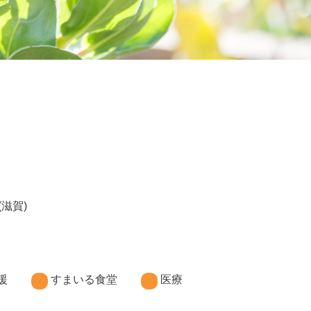
(滋賀)
援
すまいる食堂
医療