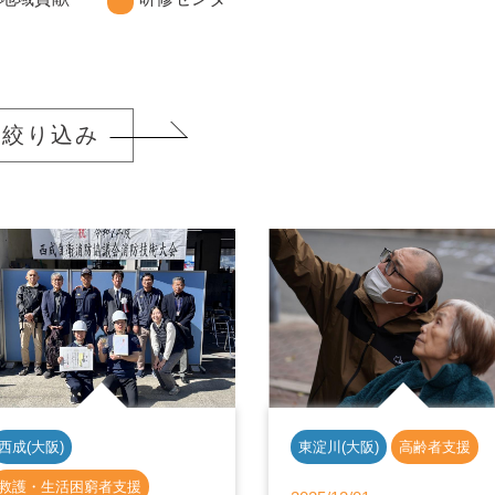
絞り込み
西成(大阪)
東淀川(大阪)
高齢者支援
救護・生活困窮者支援