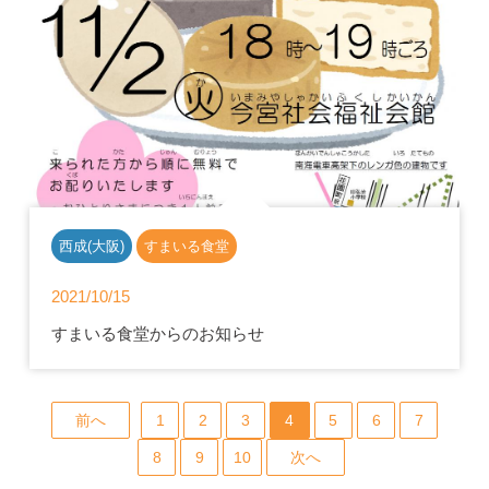
西成(大阪)
すまいる食堂
2021/10/15
すまいる食堂からのお知らせ
前へ
1
2
3
4
5
6
7
8
9
10
次へ