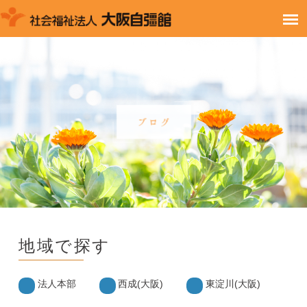
地域で探す
法人本部
西成(大阪)
東淀川(大阪)