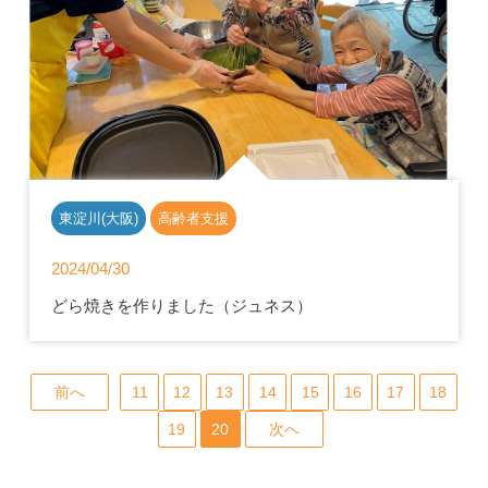
東淀川(大阪)
高齢者支援
2024/04/30
どら焼きを作りました（ジュネス）
前へ
11
12
13
14
15
16
17
18
19
20
次へ