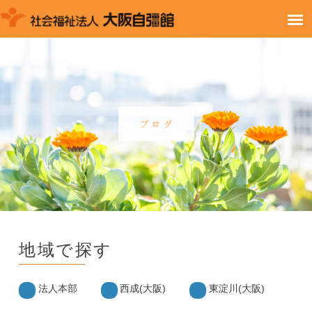
地域で探す
法人本部
西成(大阪)
東淀川(大阪)