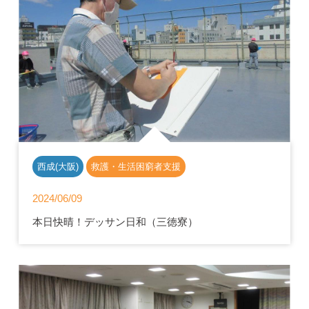
西成(大阪)
救護・生活困窮者支援
2024/06/09
本日快晴！デッサン日和（三徳寮）