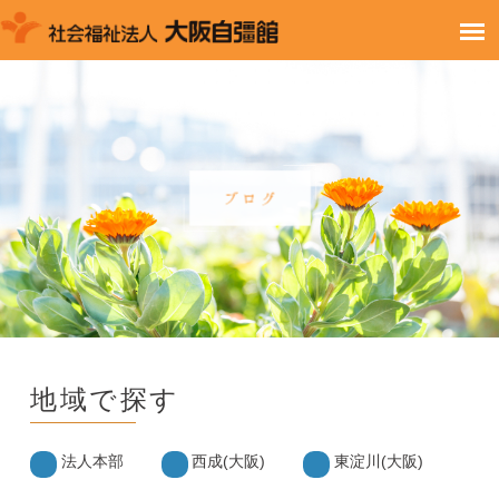
地域で探す
法人本部
西成(大阪)
東淀川(大阪)