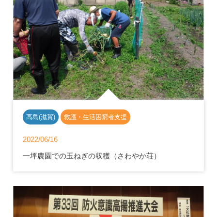
高島(滋賀)
救護・生活困窮者支援
2022/06/16
一坪農園での玉ねぎの収穫（さわやか荘）