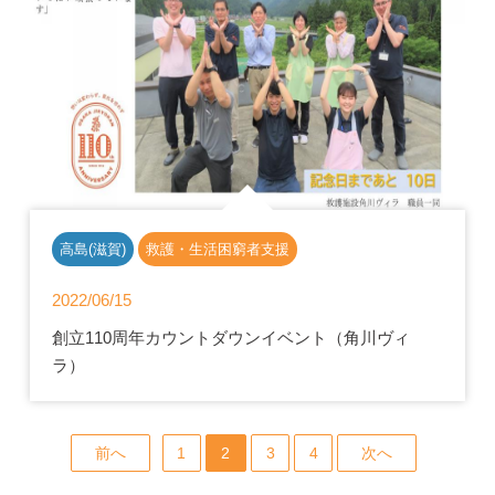
高島(滋賀)
救護・生活困窮者支援
2022/06/15
創立110周年カウントダウンイベント（角川ヴィ
ラ）
前へ
1
2
3
4
次へ