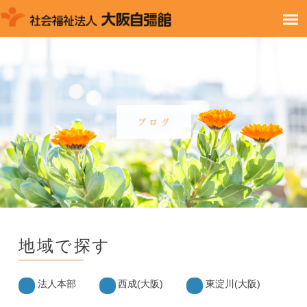
地域で探す
法人本部
西成(大阪)
東淀川(大阪)