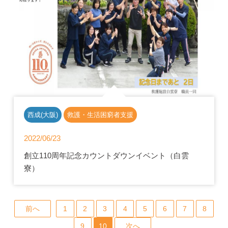
西成(大阪)
救護・生活困窮者支援
2022/06/23
創立110周年記念カウントダウンイベント（白雲
寮）
前へ
1
2
3
4
5
6
7
8
9
10
次へ