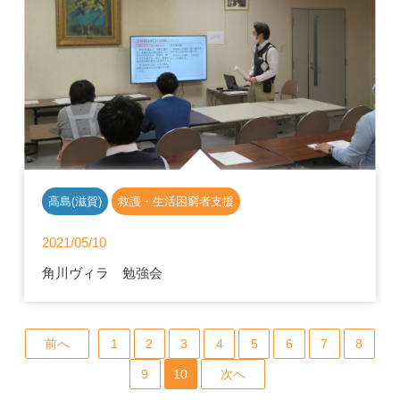
高島(滋賀)
救護・生活困窮者支援
2021/05/10
角川ヴィラ 勉強会
前へ
1
2
3
4
5
6
7
8
9
10
次へ