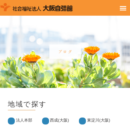
地域で探す
法人本部
西成(大阪)
東淀川(大阪)