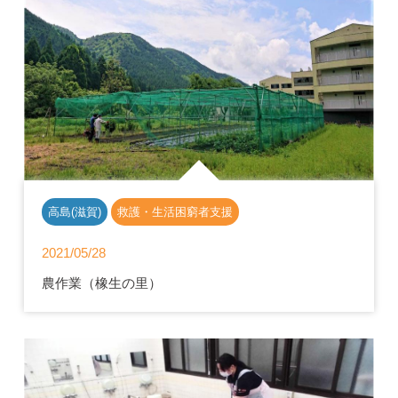
高島(滋賀)
救護・生活困窮者支援
2021/05/28
農作業（橡生の里）