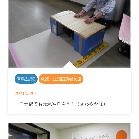
高島(滋賀)
救護・生活困窮者支援
2021/06/01
コロナ禍でも元気やＤＡＹ！（さわやか荘）