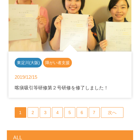
東淀川(大阪)
障がい者支援
2019/12/15
喀痰吸引等研修第２号研修を修了しました！
1
2
3
4
5
6
7
次へ
ALL