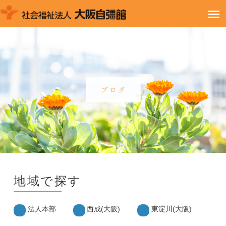
地域で探す
法人本部
西成(大阪)
東淀川(大阪)